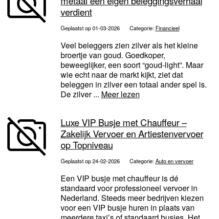
metaal een eigen beleggingsverhaal
verdient
Geplaatst op 01-03-2026
Categorie:
Financieel
Veel beleggers zien zilver als het kleine
broertje van goud. Goedkoper,
beweeglijker, een soort “goud-light”. Maar
wie echt naar de markt kijkt, ziet dat
beleggen in zilver een totaal ander spel is.
De zilver ...
Meer lezen
Luxe VIP Busje met Chauffeur –
Zakelijk Vervoer en Artiestenvervoer
op Topniveau
Geplaatst op 24-02-2026
Categorie:
Auto en vervoer
Een VIP busje met chauffeur is dé
standaard voor professioneel vervoer in
Nederland. Steeds meer bedrijven kiezen
voor een VIP busje huren in plaats van
meerdere taxi’s of standaard busjes. Het