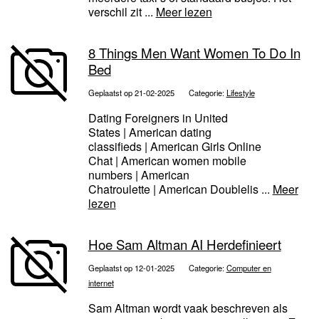
verschil zit ...
Meer lezen
8 Things Men Want Women To Do In
Bed
Geplaatst op 21-02-2025
Categorie:
Lifestyle
Dating Foreigners in United
States | American dating
classifieds | American Girls Online
Chat | American women mobile
numbers | American
Chatroulette | American Doublelis ...
Meer
lezen
Hoe Sam Altman AI Herdefinieert
Geplaatst op 12-01-2025
Categorie:
Computer en
internet
Sam Altman wordt vaak beschreven als