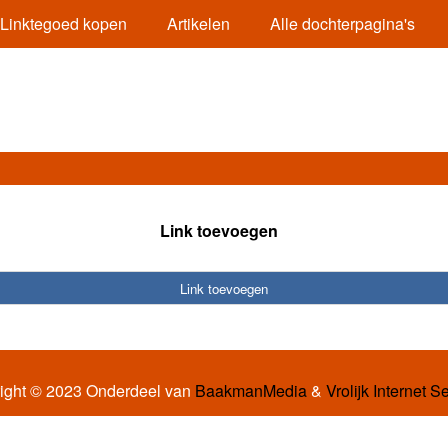
Linktegoed kopen
Artikelen
Alle dochterpagina's
Link toevoegen
Link toevoegen
ight © 2023 Onderdeel van
BaakmanMedia
&
Vrolijk Internet S