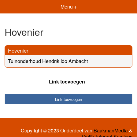
Menu +
Hovenier
Hovenier
Tuinonderhoud Hendrik Ido Ambacht
Link toevoegen
Link toevoegen
Copyright © 2023 Onderdeel van
BaakmanMedia
&
Vrolijk Internet Services