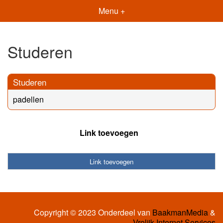
Menu +
Studeren
Studeren
padellen
Link toevoegen
Link toevoegen
Copyright © 2023 Onderdeel van
BaakmanMedia
&
Vrolijk Internet Services